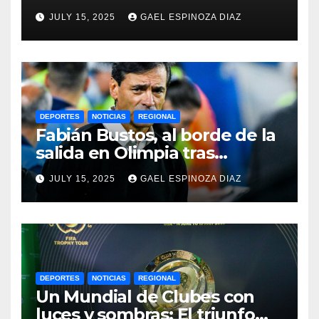
Gremio por la Sudamericana
JULY 15, 2025
GAEL ESPINOZA DIAZ
2025
DEPORTES
NOTICIAS
REGIONAL
Fabián Bustos, al borde de la
salida en Olimpia tras
dolorosa derrota en
JULY 15, 2025
GAEL ESPINOZA DIAZ
Paraguay
DEPORTES
NOTICIAS
REGIONAL
Un Mundial de Clubes con
luces y sombras: El triunfo