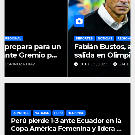
DEPORTES
NOTICIAS
REGIONAL
Fabián Bustos, al borde de la
salida en Olimpia tras dolorosa
derrota en Paraguay
JULY 15, 2025
GAEL ESPINOZA DIAZ
DEPORTES
NOTICIAS
PERÚ
REGIONAL
Perú pierde 1-3 ante Ecuador en la
Copa América Femenina y lidera el