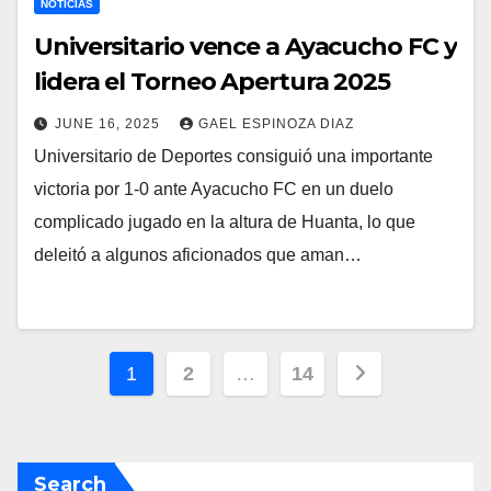
NOTICIAS
Universitario vence a Ayacucho FC y
lidera el Torneo Apertura 2025
JUNE 16, 2025
GAEL ESPINOZA DIAZ
Universitario de Deportes consiguió una importante
victoria por 1-0 ante Ayacucho FC en un duelo
complicado jugado en la altura de Huanta, lo que
deleitó a algunos aficionados que aman…
Posts
1
2
…
14
navigation
Search