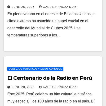
JUNE 26, 2025
GAEL ESPINOZA DIAZ
En pleno verano en el noreste de Estados Unidos, el
clima extremo ha asumido un papel crucial en el
desarrollo del Mundial de Clubes 2025. Las
temperaturas superiores a los…
CONSEJOS TURÍSTICOS Y DATOS CURIOSOS
El Centenario de la Radio en Perú
JUNE 20, 2025
GAEL ESPINOZA DIAZ
Este 2025, Perú celebra un hito cultural e histórico
muy especial: los 100 años de la radio en el país. El