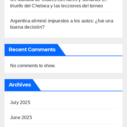
triunfo del Chelsea y las lecciones del torneo
Argentina eliminó impuestos a los autos: ¿fue una
buena decisión?
Recent Comments
No comments to show.
Archives
July 2025
June 2025