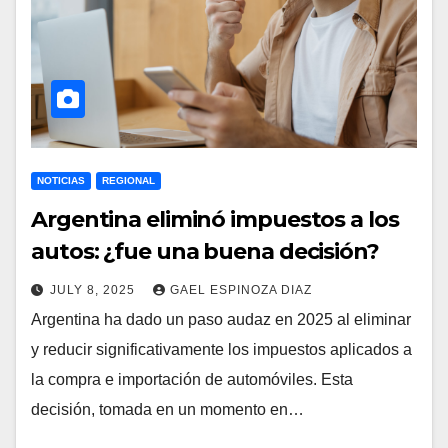
NOTICIAS
REGIONAL
Argentina eliminó impuestos a los
autos: ¿fue una buena decisión?
JULY 8, 2025
GAEL ESPINOZA DIAZ
Argentina ha dado un paso audaz en 2025 al eliminar
y reducir significativamente los impuestos aplicados a
la compra e importación de automóviles. Esta
decisión, tomada en un momento en…