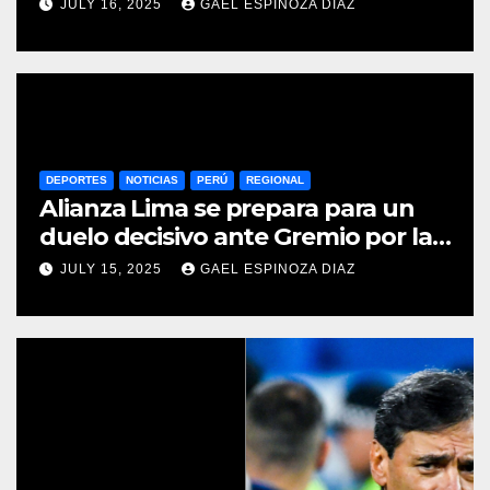
Grupo A
JULY 16, 2025
GAEL ESPINOZA DIAZ
DEPORTES
NOTICIAS
PERÚ
REGIONAL
Alianza Lima se prepara para un
duelo decisivo ante Gremio por la
Sudamericana 2025
JULY 15, 2025
GAEL ESPINOZA DIAZ