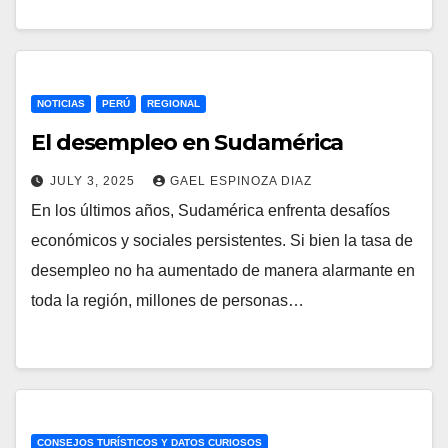
NOTICIAS
PERÚ
REGIONAL
El desempleo en Sudamérica
JULY 3, 2025
GAEL ESPINOZA DIAZ
En los últimos años, Sudamérica enfrenta desafíos
económicos y sociales persistentes. Si bien la tasa de
desempleo no ha aumentado de manera alarmante en
toda la región, millones de personas…
CONSEJOS TURÍSTICOS Y DATOS CURIOSOS