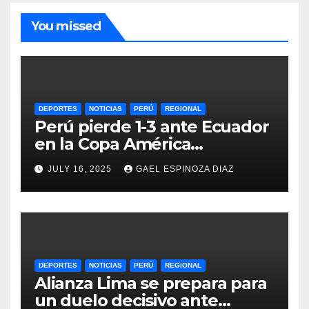
You missed
DEPORTES
NOTICIAS
PERÚ
REGIONAL
Perú pierde 1-3 ante Ecuador
en la Copa América
Femenina y lidera el Grupo A
JULY 16, 2025
GAEL ESPINOZA DIAZ
DEPORTES
NOTICIAS
PERÚ
REGIONAL
Alianza Lima se prepara para
un duelo decisivo ante