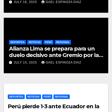
Grupo A
JULY 16, 2025
GAEL ESPINOZA DIAZ
DEPORTES
NOTICIAS
PERÚ
REGIONAL
Alianza Lima se prepara para un
duelo decisivo ante Gremio por la
Sudamericana 2025
JULY 15, 2025
GAEL ESPINOZA DIAZ
DEPORTES
NOTICIAS
PERÚ
REGIONAL
Perú pierde 1-3 ante Ecuador en la