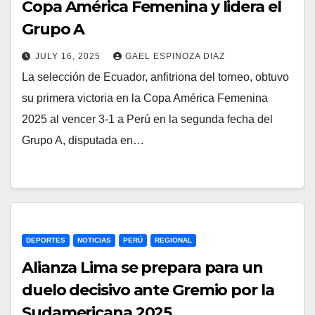
Copa América Femenina y lidera el
Grupo A
JULY 16, 2025
GAEL ESPINOZA DIAZ
La selección de Ecuador, anfitriona del torneo, obtuvo
su primera victoria en la Copa América Femenina
2025 al vencer 3‑1 a Perú en la segunda fecha del
Grupo A, disputada en…
DEPORTES
NOTICIAS
PERÚ
REGIONAL
Alianza Lima se prepara para un
duelo decisivo ante Gremio por la
Sudamericana 2025