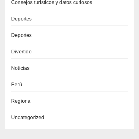
Consejos turísticos y datos curiosos
Deportes
Deportes
Divertido
Noticias
Perú
Regional
Uncategorized