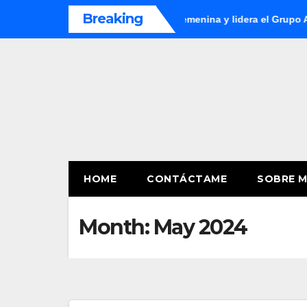
Skip
Breaking
e Ecuador en la Copa América Femenina y lidera el Grupo A
A
to
content
HOME
CONTÁCTAME
SOBRE M
Month:
May 2024