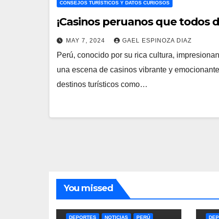
CONSEJOS TURÍSTICOS Y DATOS CURIOSOS
¡Casinos peruanos que todos de
MAY 7, 2024
GAEL ESPINOZA DIAZ
Perú, conocido por su rica cultura, impresiona
una escena de casinos vibrante y emocionante.
destinos turísticos como…
You missed
DEPORTES
NOTICIAS
PERÚ
DEP