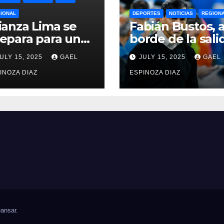
IONAL
DEPORTES
NOTICIAS
REGION
ianza Lima se
Fabián Bustos, a
epara para un
borde de la sali
elo decisivo
en Olimpia tras
ULY 15, 2025
GAEL
JULY 15, 2025
GAEL
te Gremio por
dolorosa derrot
 Sudamericana
INOZA DIAZ
en Paraguay
ESPINOZA DIAZ
025
ansar
.