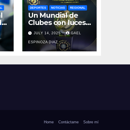
AL
DEPORTES
NOTICIAS
REGIONAL
l
Un Mundial de
da
Clubes con luces
y sombras: El
JULY 14, 2025
GAEL
a
triunfo del
Chelsea y las
ESPINOZA DIAZ
lecciones del
torneo
Home
Contáctame
Sobre mí