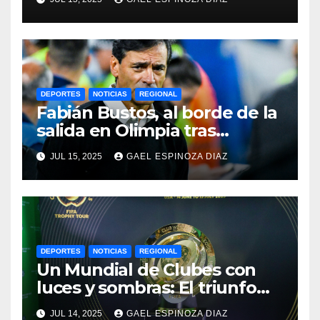
2025
DEPORTES
NOTICIAS
REGIONAL
Fabián Bustos, al borde de la
salida en Olimpia tras
dolorosa derrota en
JUL 15, 2025
GAEL ESPINOZA DIAZ
Paraguay
DEPORTES
NOTICIAS
REGIONAL
Un Mundial de Clubes con
luces y sombras: El triunfo
del Chelsea y las lecciones
JUL 14, 2025
GAEL ESPINOZA DIAZ