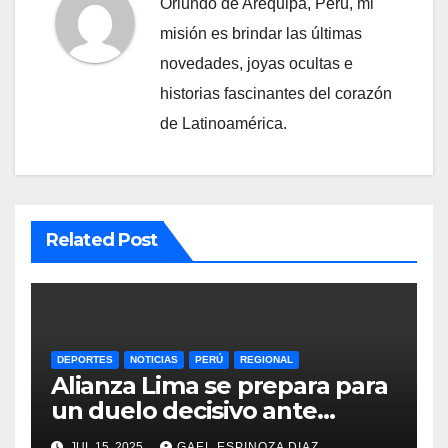
Oriundo de Arequipa, Perú, mi
misión es brindar las últimas
novedades, joyas ocultas e
historias fascinantes del corazón
de Latinoamérica.
Related Post
DEPORTES
NOTICIAS
PERÚ
REGIONAL
Alianza Lima se prepara para
un duelo decisivo ante
Gremio por la Sudamericana
JUL 15, 2025
GAEL ESPINOZA DIAZ