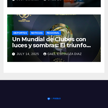
Paraguay
DEPORTES
NOTICIAS
REGIONAL
Un Mundial de Clubes con
luces y sombras: El triunfo
del Chelsea y las lecciones
JULY 14, 2025
GAEL ESPINOZA DIAZ
del torneo