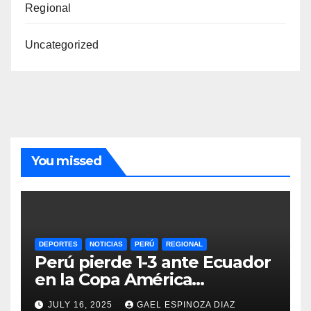
Regional
Uncategorized
You missed
DEPORTES
NOTICIAS
PERÚ
REGIONAL
Perú pierde 1-3 ante Ecuador
en la Copa América
Femenina y lidera el Grupo A
JULY 16, 2025
GAEL ESPINOZA DIAZ