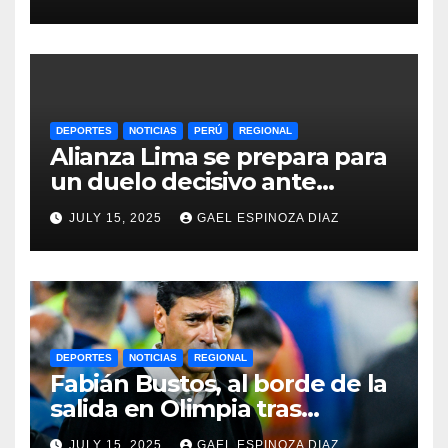
DEPORTES
NOTICIAS
PERÚ
REGIONAL
Alianza Lima se prepara para
un duelo decisivo ante
Gremio por la Sudamericana
JULY 15, 2025
GAEL ESPINOZA DIAZ
2025
DEPORTES
NOTICIAS
REGIONAL
Fabián Bustos, al borde de la
salida en Olimpia tras
dolorosa derrota en
JULY 15, 2025
GAEL ESPINOZA DIAZ