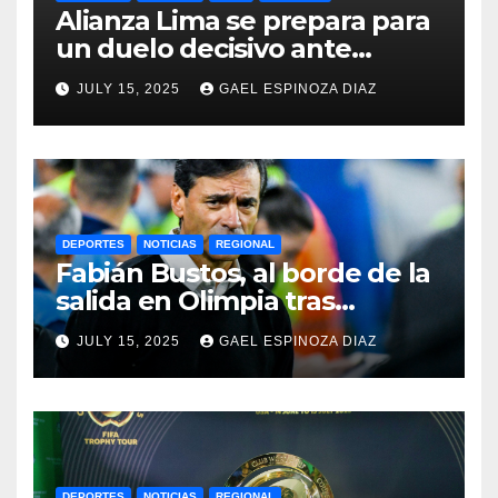
Alianza Lima se prepara para
un duelo decisivo ante
Gremio por la Sudamericana
JULY 15, 2025
GAEL ESPINOZA DIAZ
2025
DEPORTES
NOTICIAS
REGIONAL
Fabián Bustos, al borde de la
salida en Olimpia tras
dolorosa derrota en
JULY 15, 2025
GAEL ESPINOZA DIAZ
Paraguay
DEPORTES
NOTICIAS
REGIONAL