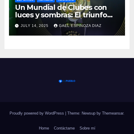
Un Mundial de Clubes con
luces y sombras: El triunfo
del Chelsea y las lecciones
JULY 14, 2025
GAEL ESPINOZA DIAZ
del torneo
Proudly powered by WordPress
|
Theme: Newsup by
Themeansar
.
Home
Contáctame
Sobre mí