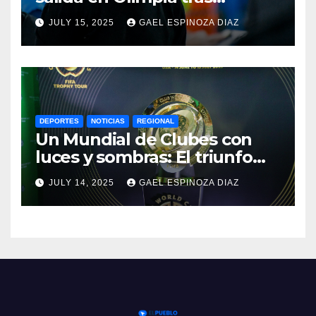
dolorosa derrota en
JULY 15, 2025
GAEL ESPINOZA DIAZ
Paraguay
DEPORTES
NOTICIAS
REGIONAL
Un Mundial de Clubes con
luces y sombras: El triunfo
del Chelsea y las lecciones
JULY 14, 2025
GAEL ESPINOZA DIAZ
del torneo