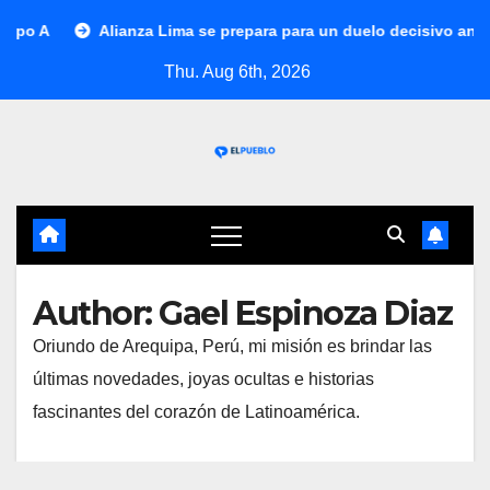
Skip
Alianza Lima se prepara para un duelo decisivo ante Gremio por
to
Thu. Aug 6th, 2026
content
Author:
Gael Espinoza Diaz
Oriundo de Arequipa, Perú, mi misión es brindar las
últimas novedades, joyas ocultas e historias
fascinantes del corazón de Latinoamérica.