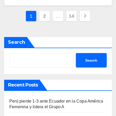
Posts
1
2
…
14
navigation
Search
Search
Recent Posts
Perú pierde 1-3 ante Ecuador en la Copa América
Femenina y lidera el Grupo A