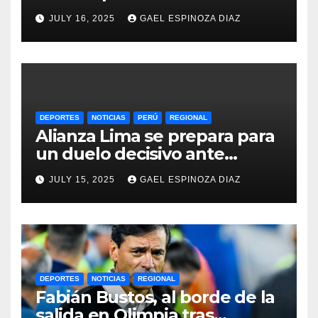
Femenina y lidera el Grupo A
JULY 16, 2025
GAEL ESPINOZA DIAZ
DEPORTES
NOTICIAS
PERÚ
REGIONAL
Alianza Lima se prepara para
un duelo decisivo ante
Gremio por la Sudamericana
JULY 15, 2025
GAEL ESPINOZA DIAZ
2025
DEPORTES
NOTICIAS
REGIONAL
Fabián Bustos, al borde de la
salida en Olimpia tras