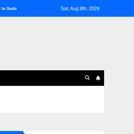
Sat. Aug 8th, 2026
damericana 2025
Fabián Bustos, al borde de la salida en Oli