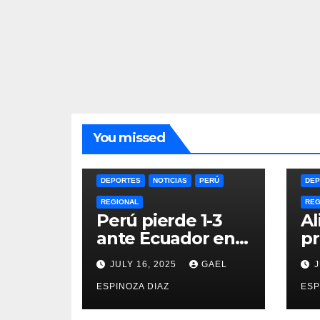
You missed
DEPORTES
NOTICIAS
PERÚ
DEP
REGIONAL
REG
Perú pierde 1-3
Al
ante Ecuador en
pr
la Copa América
du
JULY 16, 2025
GAEL
J
Femenina y lidera
an
el Grupo A
ESPINOZA DIAZ
la
ESP
2