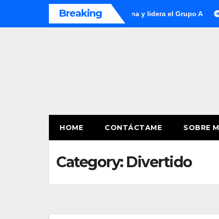
Skip
Breaking
ador en la Copa América Femenina y lidera el Grupo A
Alian
to
content
HOME
CONTÁCTAME
SOBRE M
Category:
Divertido