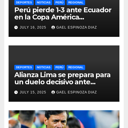
DEPORTES
NOTICIAS
PERÚ
REGIONAL
Perú pierde 1-3 ante Ecuador
en la Copa América
Femenina y lidera el Grupo A
JULY 16, 2025
GAEL ESPINOZA DIAZ
DEPORTES
NOTICIAS
PERÚ
REGIONAL
Alianza Lima se prepara para
un duelo decisivo ante
Gremio por la Sudamericana
JULY 15, 2025
GAEL ESPINOZA DIAZ
2025