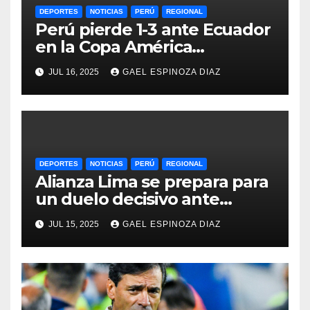
DEPORTES
NOTICIAS
PERÚ
REGIONAL
Perú pierde 1-3 ante Ecuador
en la Copa América
Femenina y lidera el Grupo A
JUL 16, 2025
GAEL ESPINOZA DIAZ
DEPORTES
NOTICIAS
PERÚ
REGIONAL
Alianza Lima se prepara para
un duelo decisivo ante
Gremio por la Sudamericana
JUL 15, 2025
GAEL ESPINOZA DIAZ
2025