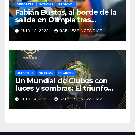
DEPORTES
NOTICIAS
REGIONAL
Fabián Bustos, al borde de la
salida en Olimpia tras
dolorosa derrota en
JULY 15, 2025
GAEL ESPINOZA DIAZ
Paraguay
DEPORTES
NOTICIAS
REGIONAL
Un Mundial de Clubes con
luces y sombras: El triunfo
del Chelsea y las lecciones
JULY 14, 2025
GAEL ESPINOZA DIAZ
del torneo