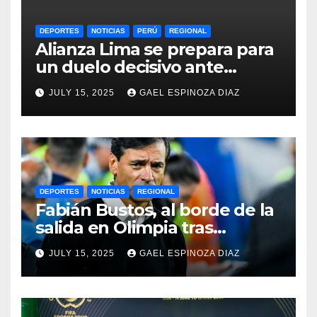
DEPORTES
NOTICIAS
PERÚ
REGIONAL
Alianza Lima se prepara para
un duelo decisivo ante
Gremio por la Sudamericana
JULY 15, 2025
GAEL ESPINOZA DIAZ
2025
DEPORTES
NOTICIAS
REGIONAL
Fabián Bustos, al borde de la
salida en Olimpia tras
dolorosa derrota en
JULY 15, 2025
GAEL ESPINOZA DIAZ
Paraguay