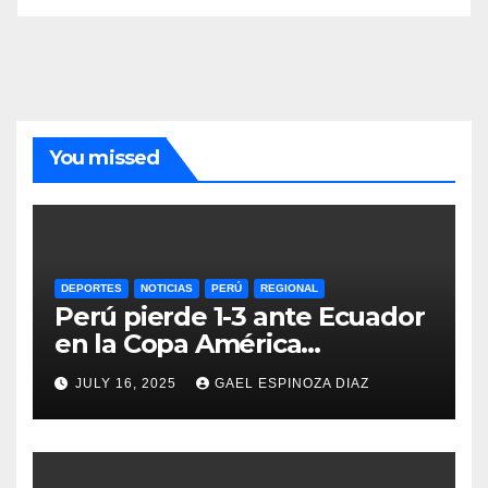
You missed
DEPORTES
NOTICIAS
PERÚ
REGIONAL
Perú pierde 1-3 ante Ecuador
en la Copa América
Femenina y lidera el Grupo A
JULY 16, 2025
GAEL ESPINOZA DIAZ