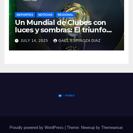
DEPORTES
NOTICIAS
REGIONAL
Un Mundial de Clubes con
luces y sombras: El triunfo
del Chelsea y las lecciones
JULY 14, 2025
GAEL ESPINOZA DIAZ
del torneo
Proudly powered by WordPress
|
Theme: Newsup by
Themeansar
.