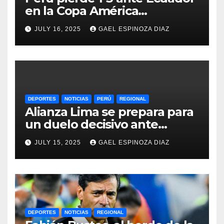
en la Copa América
Femenina y lidera el Grupo A
JULY 16, 2025
GAEL ESPINOZA DIAZ
DEPORTES
NOTICIAS
PERÚ
REGIONAL
Alianza Lima se prepara para
un duelo decisivo ante
Gremio por la Sudamericana
JULY 15, 2025
GAEL ESPINOZA DIAZ
2025
DEPORTES
NOTICIAS
REGIONAL