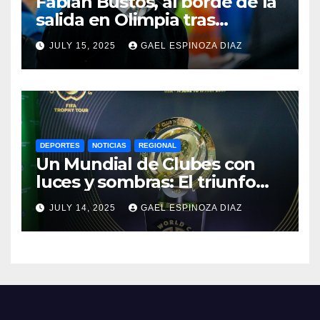
Fabián Bustos, al borde de la
salida en Olimpia tras
dolorosa derrota en
JULY 15, 2025
GAEL ESPINOZA DIAZ
Paraguay
DEPORTES
NOTICIAS
REGIONAL
Un Mundial de Clubes con
luces y sombras: El triunfo
del Chelsea y las lecciones
JULY 14, 2025
GAEL ESPINOZA DIAZ
del torneo