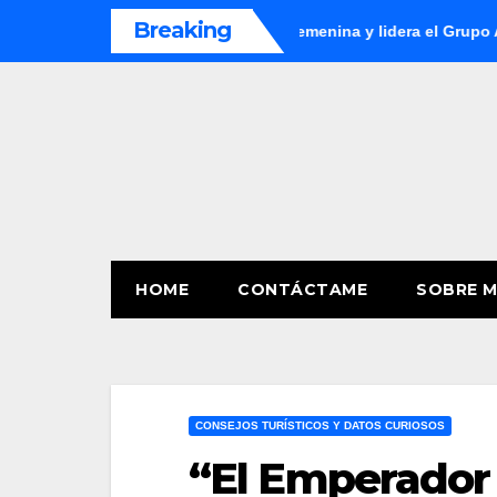
Skip
Breaking
 Ecuador en la Copa América Femenina y lidera el Grupo A
A
to
content
HOME
CONTÁCTAME
SOBRE M
CONSEJOS TURÍSTICOS Y DATOS CURIOSOS
“El Emperador 