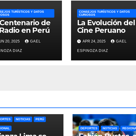
SEJOS TURÍSTICOS Y DATOS
CONSEJOS TURÍSTICOS Y DATOS
IOSOS
CURIOSOS
 Centenario de
La Evolución del
 Radio en Perú
Cine Peruano
UN 20, 2025
GAEL
APR 24, 2025
GAEL
INOZA DIAZ
ESPINOZA DIAZ
ORTES
NOTICIAS
PERÚ
IONAL
DEPORTES
NOTICIAS
REGION