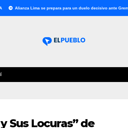
lianza Lima se prepara para un duelo decisivo ante Gremio por l
Í
y Sus Locuras” de