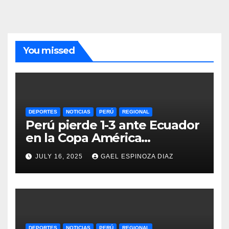
You missed
DEPORTES
NOTICIAS
PERÚ
REGIONAL
Perú pierde 1-3 ante Ecuador
en la Copa América
Femenina y lidera el Grupo A
JULY 16, 2025
GAEL ESPINOZA DIAZ
DEPORTES
NOTICIAS
PERÚ
REGIONAL