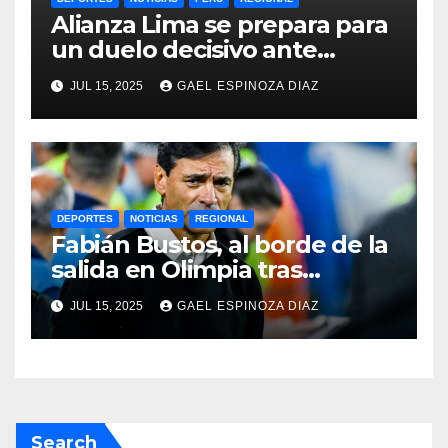
Alianza Lima se prepara para
un duelo decisivo ante
Gremio por la Sudamericana
JUL 15, 2025
GAEL ESPINOZA DIAZ
2025
DEPORTES
NOTICIAS
REGIONAL
Fabián Bustos, al borde de la
salida en Olimpia tras
dolorosa derrota en
JUL 15, 2025
GAEL ESPINOZA DIAZ
Paraguay
Search