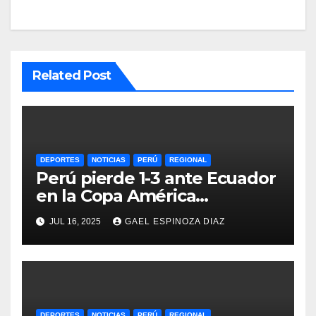
Related Post
DEPORTES
NOTICIAS
PERÚ
REGIONAL
Perú pierde 1-3 ante Ecuador
en la Copa América
Femenina y lidera el Grupo A
JUL 16, 2025
GAEL ESPINOZA DIAZ
DEPORTES
NOTICIAS
PERÚ
REGIONAL