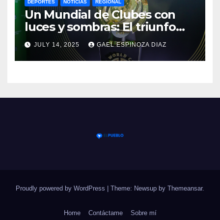
DEPORTES
NOTICIAS
REGIONAL
Un Mundial de Clubes con
luces y sombras: El triunfo
del Chelsea y las lecciones
JULY 14, 2025
GAEL ESPINOZA DIAZ
del torneo
Proudly powered by WordPress
|
Theme: Newsup by
Themeansar
.
Home
Contáctame
Sobre mí