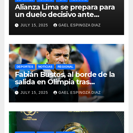
Alianza Lima se prepara para
un duelo decisivo ante
Gremio por la Sudamericana
JULY 15, 2025
GAEL ESPINOZA DIAZ
2025
DEPORTES
NOTICIAS
REGIONAL
Fabián Bustos, al borde de la
salida en Olimpia tras
dolorosa derrota en
JULY 15, 2025
GAEL ESPINOZA DIAZ
Paraguay