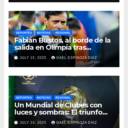
DEPORTES
NOTICIAS
REGIONAL
Fabián Bustos, al borde de la
salida en Olimpia tras
dolorosa derrota en
JULY 15, 2025
GAEL ESPINOZA DIAZ
Paraguay
DEPORTES
NOTICIAS
REGIONAL
Un Mundial de Clubes con
luces y sombras: El triunfo
del Chelsea y las lecciones
JULY 14, 2025
GAEL ESPINOZA DIAZ
del torneo