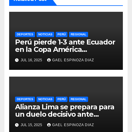
DEPORTES
NOTICIAS
PERÚ
REGIONAL
Perú pierde 1-3 ante Ecuador
en la Copa América
Femenina y lidera el Grupo A
JUL 16, 2025
GAEL ESPINOZA DIAZ
DEPORTES
NOTICIAS
PERÚ
REGIONAL
Alianza Lima se prepara para
un duelo decisivo ante
Gremio por la Sudamericana
JUL 15, 2025
GAEL ESPINOZA DIAZ
2025