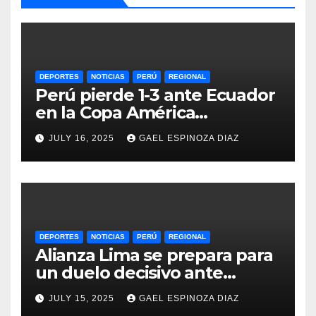
DEPORTES
NOTICIAS
PERÚ
REGIONAL
Perú pierde 1-3 ante Ecuador
en la Copa América
Femenina y lidera el Grupo A
JULY 16, 2025
GAEL ESPINOZA DIAZ
DEPORTES
NOTICIAS
PERÚ
REGIONAL
Alianza Lima se prepara para
un duelo decisivo ante
Gremio por la Sudamericana
JULY 15, 2025
GAEL ESPINOZA DIAZ
2025