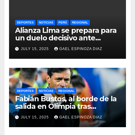
DEPORTES
NOTICIAS
PERÚ
REGIONAL
Alianza Lima se prepara para
un duelo decisivo ante
Gremio por la Sudamericana
JULY 15, 2025
GAEL ESPINOZA DIAZ
2025
DEPORTES
NOTICIAS
REGIONAL
Fabián Bustos, al borde de la
salida en Olimpia tras
dolorosa derrota en
JULY 15, 2025
GAEL ESPINOZA DIAZ
Paraguay