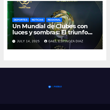
DEPORTES
NOTICIAS
REGIONAL
Un Mundial de Clubes con
luces y sombras: El triunfo
del Chelsea y las lecciones
JULY 14, 2025
GAEL ESPINOZA DIAZ
del torneo