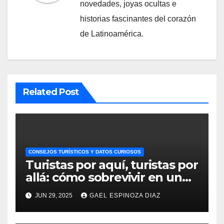
novedades, joyas ocultas e
historias fascinantes del corazón
de Latinoamérica.
Related Post
CONSEJOS TURÍSTICOS Y DATOS CURIOSOS
Turistas por aquí, turistas por
allá: cómo sobrevivir en un
Perú invadido
JUN 29, 2025
GAEL ESPINOZA DIAZ