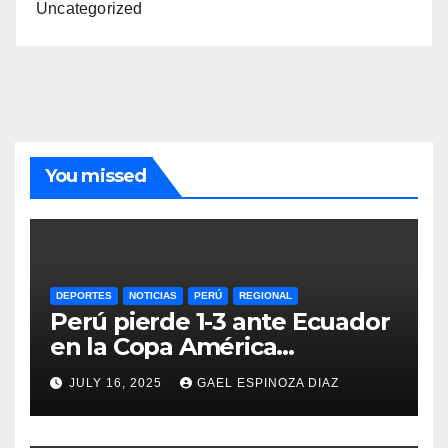
Uncategorized
You missed
DEPORTES
NOTICIAS
PERÚ
REGIONAL
Perú pierde 1-3 ante Ecuador
en la Copa América
Femenina y lidera el Grupo A
JULY 16, 2025
GAEL ESPINOZA DIAZ