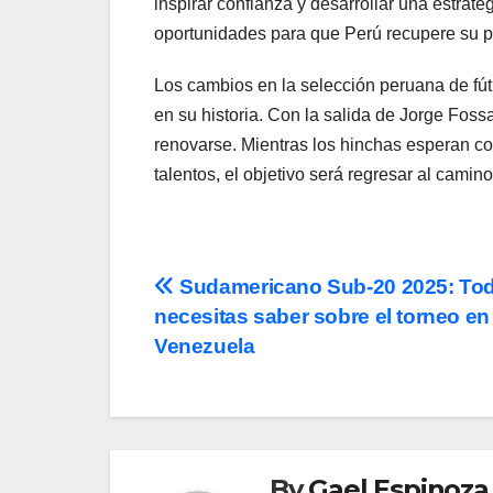
inspirar confianza y desarrollar una estrat
oportunidades para que Perú recupere su pre
Los cambios en la selección peruana de fút
en su historia. Con la salida de Jorge Fossa
renovarse. Mientras los hinchas esperan c
talentos, el objetivo será regresar al camin
Post
Sudamericano Sub-20 2025: Tod
necesitas saber sobre el torneo en
navigation
Venezuela
By
Gael Espinoza