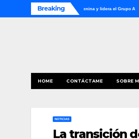
Skip
Breaking
cuador en la Copa América Femenina y lidera el Grupo A
Alia
to
content
HOME
CONTÁCTAME
SOBRE M
NOTICIAS
La transición d