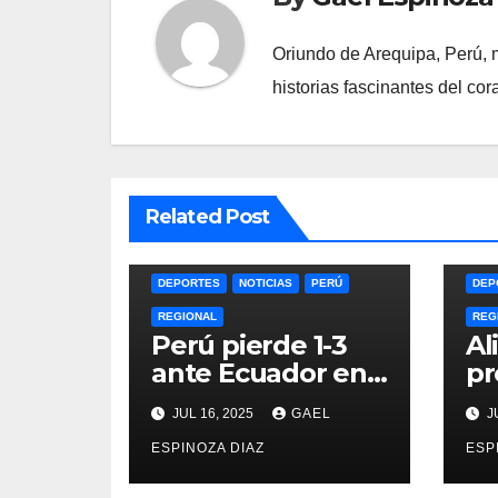
Oriundo de Arequipa, Perú, m
historias fascinantes del co
Related Post
DEPORTES
NOTICIAS
PERÚ
DEP
REGIONAL
REG
Perú pierde 1-3
Al
ante Ecuador en
pr
la Copa América
du
JUL 16, 2025
GAEL
JU
Femenina y lidera
an
el Grupo A
ESPINOZA DIAZ
la
ESP
20