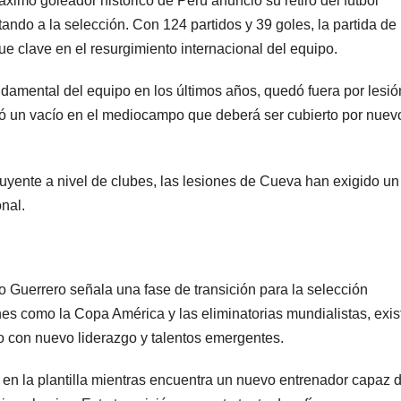
ximo goleador histórico de Perú anunció su retiro del fútbol
ando a la selección. Con 124 partidos y 39 goles, la partida de
ue clave en el resurgimiento internacional del equipo.
damental del equipo en los últimos años, quedó fuera por lesió
jó un vacío en el mediocampo que deberá ser cubierto por nuev
uyente a nivel de clubes, las lesiones de Cueva han exigido un
nal.
o Guerrero señala una fase de transición para la selección
es como la Copa América y las eliminatorias mundialistas, exis
o con nuevo liderazgo y talentos emergentes.
en la plantilla mientras encuentra un nuevo entrenador capaz 