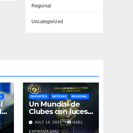
Regional
Uncategorized
AL
DEPORTES
NOTICIAS
REGIONAL
l
Un Mundial de
da
Clubes con luces
y sombras: El
JULY 14, 2025
GAEL
a
triunfo del
ESPINOZA DIAZ