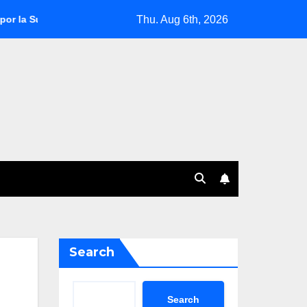
Thu. Aug 6th, 2026
udamericana 2025
Fabián Bustos, al borde de la salida en O
Search
Search