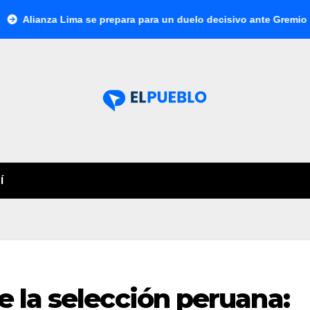
nza Lima se prepara para un duelo decisivo ante Gremio por la S
Í
e la selección peruana: