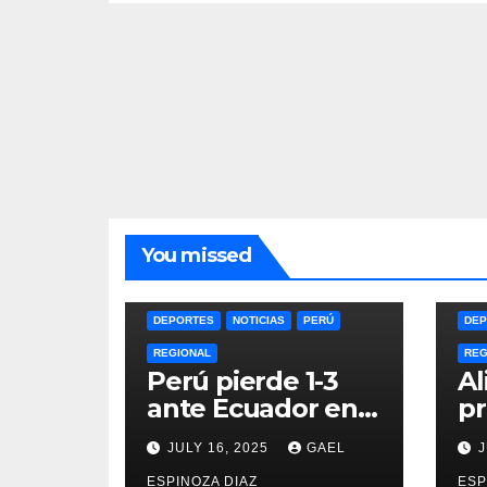
You missed
DEPORTES
NOTICIAS
PERÚ
DEP
REGIONAL
REG
Perú pierde 1-3
Al
ante Ecuador en
pr
la Copa América
du
JULY 16, 2025
GAEL
J
Femenina y lidera
an
ESPINOZA DIAZ
ESP