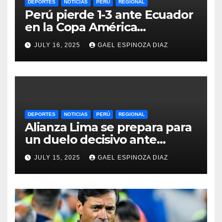
DEPORTES
NOTICIAS
PERÚ
REGIONAL
Perú pierde 1-3 ante Ecuador
en la Copa América
Femenina y lidera el Grupo A
JULY 16, 2025
GAEL ESPINOZA DIAZ
DEPORTES
NOTICIAS
PERÚ
REGIONAL
Alianza Lima se prepara para
un duelo decisivo ante
Gremio por la Sudamericana
JULY 15, 2025
GAEL ESPINOZA DIAZ
2025