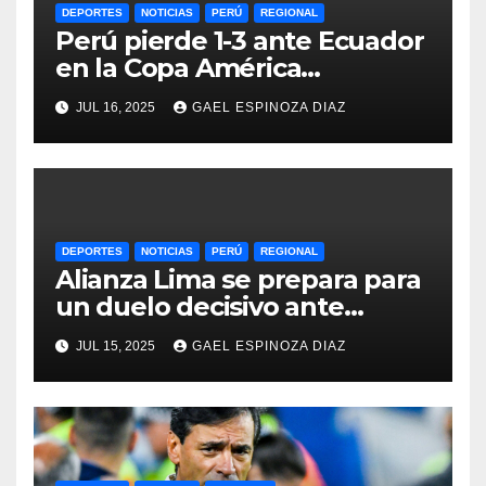
DEPORTES
NOTICIAS
PERÚ
REGIONAL
Perú pierde 1-3 ante Ecuador
en la Copa América
Femenina y lidera el Grupo A
JUL 16, 2025
GAEL ESPINOZA DIAZ
DEPORTES
NOTICIAS
PERÚ
REGIONAL
Alianza Lima se prepara para
un duelo decisivo ante
Gremio por la Sudamericana
JUL 15, 2025
GAEL ESPINOZA DIAZ
2025