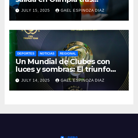
dolorosa derrota en
JULY 15, 2025
GAEL ESPINOZA DIAZ
Paraguay
DEPORTES
NOTICIAS
REGIONAL
Un Mundial de Clubes con
luces y sombras: El triunfo
del Chelsea y las lecciones
JULY 14, 2025
GAEL ESPINOZA DIAZ
del torneo