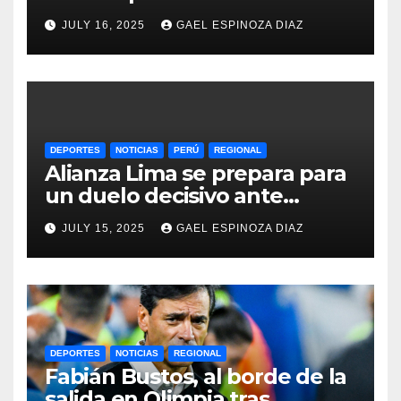
Femenina y lidera el Grupo A
JULY 16, 2025
GAEL ESPINOZA DIAZ
DEPORTES
NOTICIAS
PERÚ
REGIONAL
Alianza Lima se prepara para
un duelo decisivo ante
Gremio por la Sudamericana
JULY 15, 2025
GAEL ESPINOZA DIAZ
2025
DEPORTES
NOTICIAS
REGIONAL
Fabián Bustos, al borde de la
salida en Olimpia tras