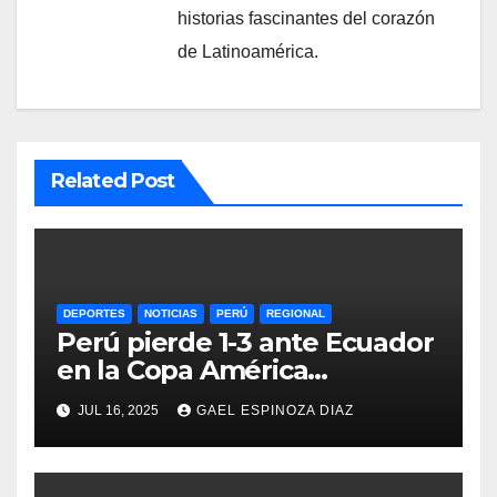
historias fascinantes del corazón
de Latinoamérica.
Related Post
DEPORTES
NOTICIAS
PERÚ
REGIONAL
Perú pierde 1-3 ante Ecuador
en la Copa América
Femenina y lidera el Grupo A
JUL 16, 2025
GAEL ESPINOZA DIAZ