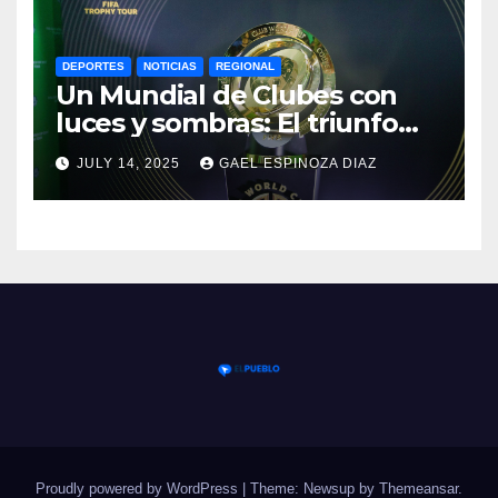
DEPORTES
NOTICIAS
REGIONAL
Un Mundial de Clubes con
luces y sombras: El triunfo
del Chelsea y las lecciones
JULY 14, 2025
GAEL ESPINOZA DIAZ
del torneo
Proudly powered by WordPress
|
Theme: Newsup by
Themeansar
.