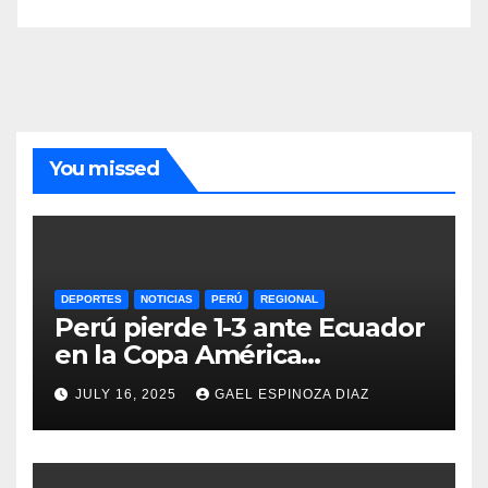
You missed
DEPORTES
NOTICIAS
PERÚ
REGIONAL
Perú pierde 1-3 ante Ecuador
en la Copa América
Femenina y lidera el Grupo A
JULY 16, 2025
GAEL ESPINOZA DIAZ