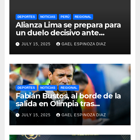
DEPORTES
NOTICIAS
PERÚ
REGIONAL
Alianza Lima se prepara para
un duelo decisivo ante
Gremio por la Sudamericana
JULY 15, 2025
GAEL ESPINOZA DIAZ
2025
DEPORTES
NOTICIAS
REGIONAL
Fabián Bustos, al borde de la
salida en Olimpia tras
dolorosa derrota en
JULY 15, 2025
GAEL ESPINOZA DIAZ
Paraguay