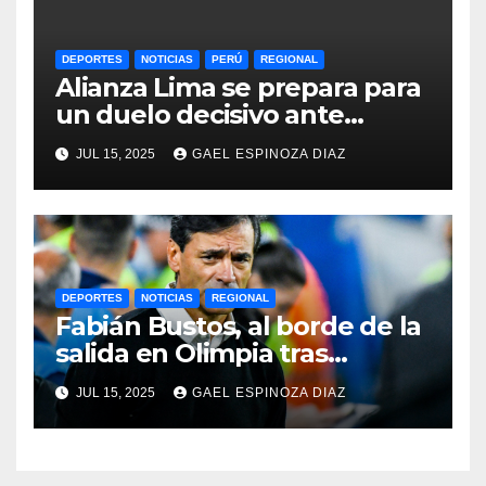
DEPORTES
NOTICIAS
PERÚ
REGIONAL
Alianza Lima se prepara para
un duelo decisivo ante
Gremio por la Sudamericana
JUL 15, 2025
GAEL ESPINOZA DIAZ
2025
DEPORTES
NOTICIAS
REGIONAL
Fabián Bustos, al borde de la
salida en Olimpia tras
dolorosa derrota en
JUL 15, 2025
GAEL ESPINOZA DIAZ
Paraguay