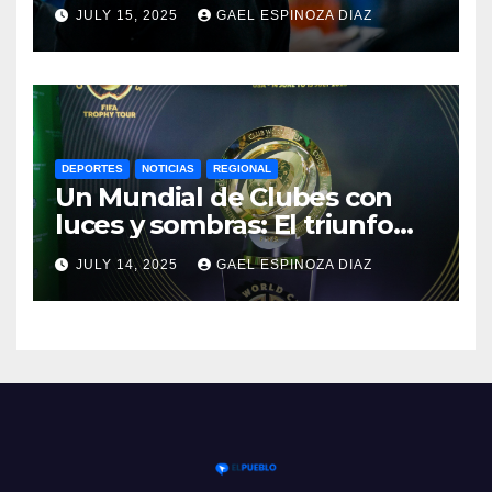
dolorosa derrota en
JULY 15, 2025
GAEL ESPINOZA DIAZ
Paraguay
DEPORTES
NOTICIAS
REGIONAL
Un Mundial de Clubes con
luces y sombras: El triunfo
del Chelsea y las lecciones
JULY 14, 2025
GAEL ESPINOZA DIAZ
del torneo