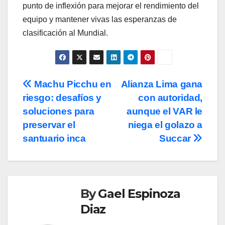
punto de inflexión para mejorar el rendimiento del
equipo y mantener vivas las esperanzas de
clasificación al Mundial.
Post
Machu Picchu en
Alianza Lima gana
riesgo: desafíos y
con autoridad,
navigation
soluciones para
aunque el VAR le
preservar el
niega el golazo a
santuario inca
Succar
By
Gael Espinoza
Diaz