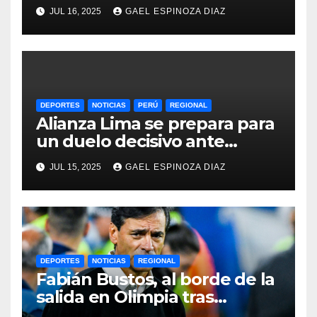
Femenina y lidera el Grupo A
JUL 16, 2025
GAEL ESPINOZA DIAZ
DEPORTES
NOTICIAS
PERÚ
REGIONAL
Alianza Lima se prepara para
un duelo decisivo ante
Gremio por la Sudamericana
JUL 15, 2025
GAEL ESPINOZA DIAZ
2025
DEPORTES
NOTICIAS
REGIONAL
Fabián Bustos, al borde de la
salida en Olimpia tras
dolorosa derrota en