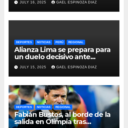
JULY 16, 2025
GAEL ESPINOZA DIAZ
DEPORTES
NOTICIAS
PERÚ
REGIONAL
Alianza Lima se prepara para
un duelo decisivo ante
Gremio por la Sudamericana
JULY 15, 2025
GAEL ESPINOZA DIAZ
2025
DEPORTES
NOTICIAS
REGIONAL
Fabián Bustos, al borde de la
salida en Olimpia tras