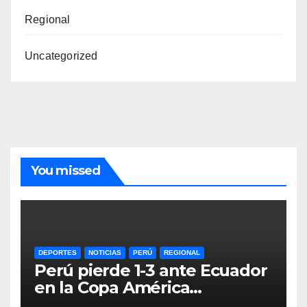
Regional
Uncategorized
You missed
DEPORTES
NOTICIAS
PERÚ
REGIONAL
Perú pierde 1-3 ante Ecuador
en la Copa América
Femenina y lidera el Grupo A