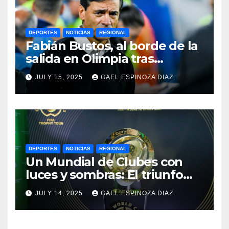
DEPORTES
NOTICIAS
REGIONAL
Fabián Bustos, al borde de la
salida en Olimpia tras
dolorosa derrota en
JULY 15, 2025
GAEL ESPINOZA DIAZ
Paraguay
DEPORTES
NOTICIAS
REGIONAL
Un Mundial de Clubes con
luces y sombras: El triunfo
del Chelsea y las lecciones
JULY 14, 2025
GAEL ESPINOZA DIAZ
del torneo