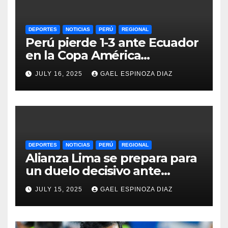
DEPORTES
NOTICIAS
PERÚ
REGIONAL
Perú pierde 1-3 ante Ecuador
en la Copa América
Femenina y lidera el Grupo A
JULY 16, 2025
GAEL ESPINOZA DIAZ
DEPORTES
NOTICIAS
PERÚ
REGIONAL
Alianza Lima se prepara para
un duelo decisivo ante
Gremio por la Sudamericana
JULY 15, 2025
GAEL ESPINOZA DIAZ
2025