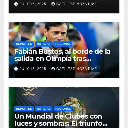
Gremio por la Sudamericana
JULY 15, 2025
GAEL ESPINOZA DIAZ
2025
DEPORTES
NOTICIAS
REGIONAL
Fabián Bustos, al borde de la
salida en Olimpia tras
dolorosa derrota en
JULY 15, 2025
GAEL ESPINOZA DIAZ
Paraguay
DEPORTES
NOTICIAS
REGIONAL
Un Mundial de Clubes con
luces y sombras: El triunfo