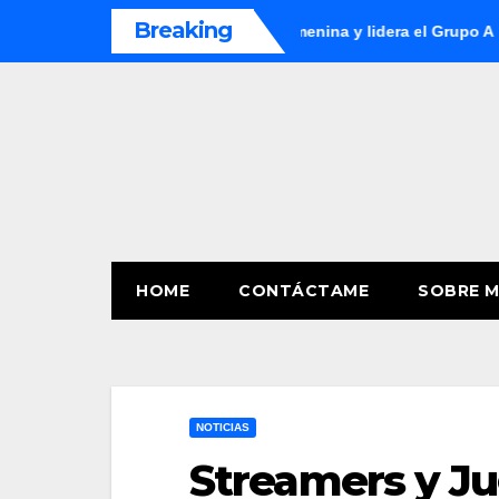
Skip
Breaking
uador en la Copa América Femenina y lidera el Grupo A
Alia
to
content
HOME
CONTÁCTAME
SOBRE M
NOTICIAS
Streamers y J