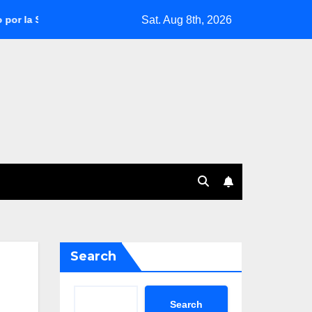
Sat. Aug 8th, 2026
udamericana 2025
Fabián Bustos, al borde de la salida en O
Search
Search