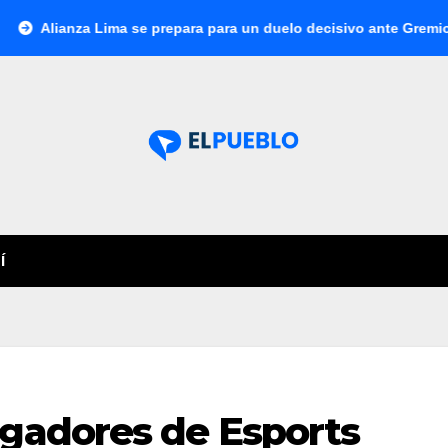
nza Lima se prepara para un duelo decisivo ante Gremio por la S
Í
ugadores de Esports