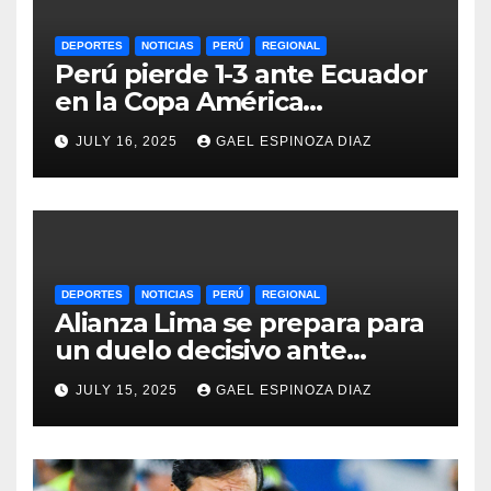
DEPORTES
NOTICIAS
PERÚ
REGIONAL
Perú pierde 1-3 ante Ecuador
en la Copa América
Femenina y lidera el Grupo A
JULY 16, 2025
GAEL ESPINOZA DIAZ
DEPORTES
NOTICIAS
PERÚ
REGIONAL
Alianza Lima se prepara para
un duelo decisivo ante
Gremio por la Sudamericana
JULY 15, 2025
GAEL ESPINOZA DIAZ
2025