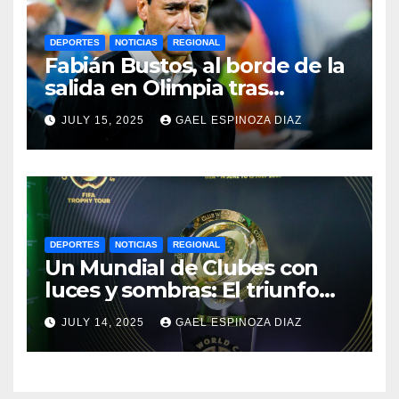
DEPORTES
NOTICIAS
REGIONAL
Fabián Bustos, al borde de la
salida en Olimpia tras
dolorosa derrota en
JULY 15, 2025
GAEL ESPINOZA DIAZ
Paraguay
DEPORTES
NOTICIAS
REGIONAL
Un Mundial de Clubes con
luces y sombras: El triunfo
del Chelsea y las lecciones
JULY 14, 2025
GAEL ESPINOZA DIAZ
del torneo