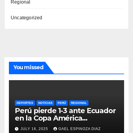
Regional
Uncategorized
You missed
DEPORTES
NOTICIAS
PERÚ
REGIONAL
Perú pierde 1-3 ante Ecuador
en la Copa América
Femenina y lidera el Grupo A
JULY 16, 2025
GAEL ESPINOZA DIAZ