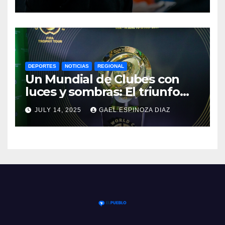
Paraguay
DEPORTES
NOTICIAS
REGIONAL
Un Mundial de Clubes con
luces y sombras: El triunfo
del Chelsea y las lecciones
JULY 14, 2025
GAEL ESPINOZA DIAZ
del torneo