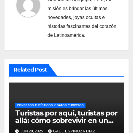
misión es brindar las últimas
novedades, joyas ocultas e
historias fascinantes del corazón
de Latinoamérica.
Related Post
CONSEJOS TURÍSTICOS Y DATOS CURIOSOS
Turistas por aquí, turistas por
allá: cómo sobrevivir en un
Perú invadido
JUN 29, 2025
GAEL ESPINOZA DIAZ