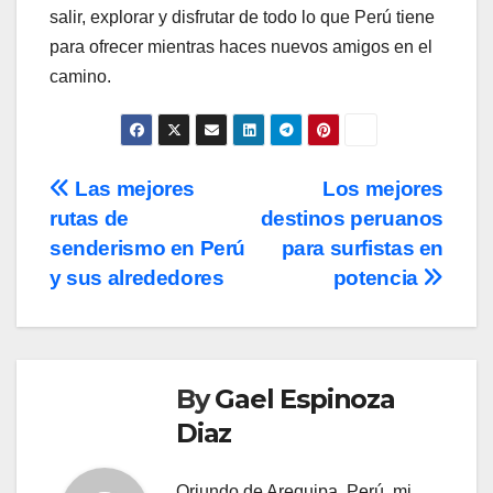
salir, explorar y disfrutar de todo lo que Perú tiene
para ofrecer mientras haces nuevos amigos en el
camino.
Post
Las mejores
Los mejores
rutas de
destinos peruanos
navigation
senderismo en Perú
para surfistas en
y sus alrededores
potencia
By
Gael Espinoza
Diaz
Oriundo de Arequipa, Perú, mi