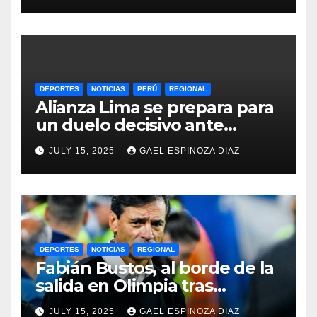
DEPORTES
NOTICIAS
PERÚ
REGIONAL
Alianza Lima se prepara para
un duelo decisivo ante
Gremio por la Sudamericana
JULY 15, 2025
GAEL ESPINOZA DIAZ
2025
DEPORTES
NOTICIAS
REGIONAL
Fabián Bustos, al borde de la
salida en Olimpia tras
dolorosa derrota en
JULY 15, 2025
GAEL ESPINOZA DIAZ