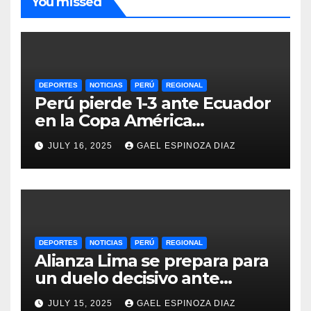
You missed
DEPORTES
NOTICIAS
PERÚ
REGIONAL
Perú pierde 1-3 ante Ecuador
en la Copa América
Femenina y lidera el Grupo A
JULY 16, 2025
GAEL ESPINOZA DIAZ
DEPORTES
NOTICIAS
PERÚ
REGIONAL
Alianza Lima se prepara para
un duelo decisivo ante
Gremio por la Sudamericana
JULY 15, 2025
GAEL ESPINOZA DIAZ