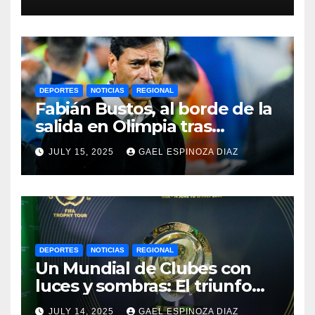
2025
DEPORTES
NOTICIAS
REGIONAL
Fabián Bustos, al borde de la
salida en Olimpia tras
dolorosa derrota en
JULY 15, 2025
GAEL ESPINOZA DIAZ
Paraguay
DEPORTES
NOTICIAS
REGIONAL
Un Mundial de Clubes con
luces y sombras: El triunfo
del Chelsea y las lecciones
JULY 14, 2025
GAEL ESPINOZA DIAZ