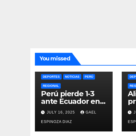
You missed
DEPORTES
NOTICIAS
PERÚ
DEP
REGIONAL
REG
Perú pierde 1-3
Al
ante Ecuador en
pr
la Copa América
du
JULY 16, 2025
GAEL
J
Femenina y lidera
an
el Grupo A
ESPINOZA DIAZ
la
ESP
2