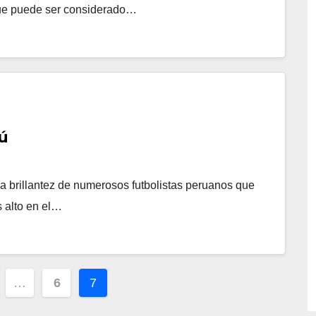
 que puede ser considerado…
ú
 la brillantez de numerosos futbolistas peruanos que
s alto en el…
…
6
7
tion