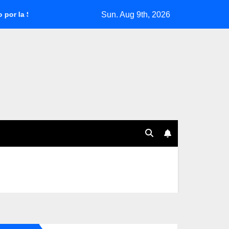
Sun. Aug 9th, 2026
a Sudamericana 2025
Fabián Bustos, al borde de la salida en