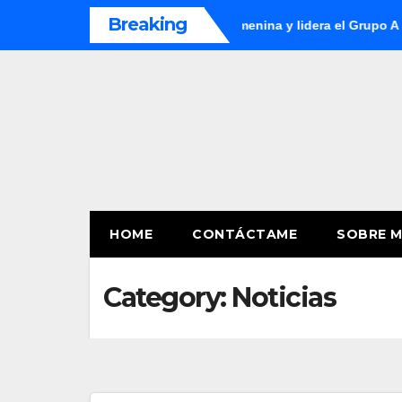
Skip
Breaking
 Ecuador en la Copa América Femenina y lidera el Grupo A
A
to
content
HOME
CONTÁCTAME
SOBRE M
Category:
Noticias