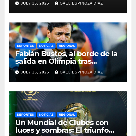
JULY 15, 2025
GAEL ESPINOZA DIAZ
2025
DEPORTES
NOTICIAS
REGIONAL
Fabián Bustos, al borde de la
salida en Olimpia tras
dolorosa derrota en
JULY 15, 2025
GAEL ESPINOZA DIAZ
Paraguay
DEPORTES
NOTICIAS
REGIONAL
Un Mundial de Clubes con
luces y sombras: El triunfo