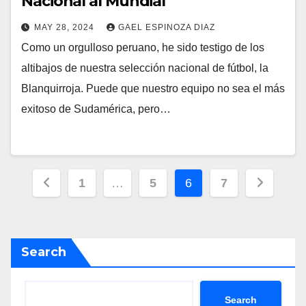
Nacional al Mundial
MAY 28, 2024
GAEL ESPINOZA DIAZ
Como un orgulloso peruano, he sido testigo de los
altibajos de nuestra selección nacional de fútbol, la
Blanquirroja. Puede que nuestro equipo no sea el más
exitoso de Sudamérica, pero…
Posts
1
…
5
6
7
navigation
Search
Search