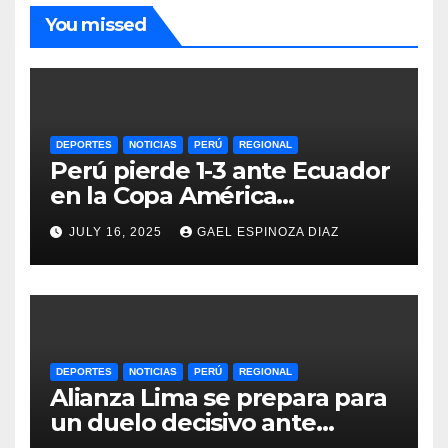
You missed
DEPORTES
NOTICIAS
PERÚ
REGIONAL
Perú pierde 1-3 ante Ecuador
en la Copa América
Femenina y lidera el Grupo A
JULY 16, 2025
GAEL ESPINOZA DIAZ
DEPORTES
NOTICIAS
PERÚ
REGIONAL
Alianza Lima se prepara para
un duelo decisivo ante
Gremio por la Sudamericana