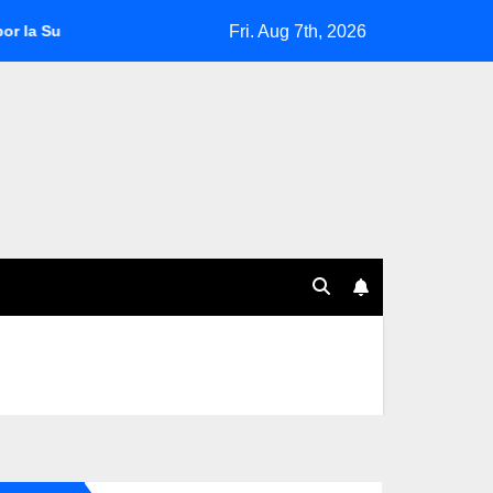
Fri. Aug 7th, 2026
damericana 2025
Fabián Bustos, al borde de la salida en Ol